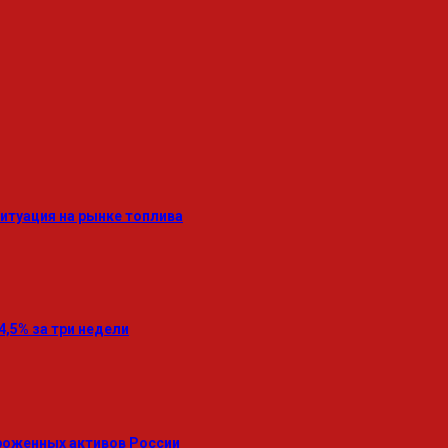
итуация на рынке топлива
4,5% за три недели
роженных активов России