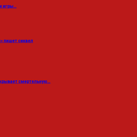
ии игры…
» пишет сиквел
 скрывает смертельную…