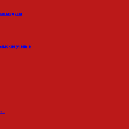
тые медузы
рымские учёные
ет…