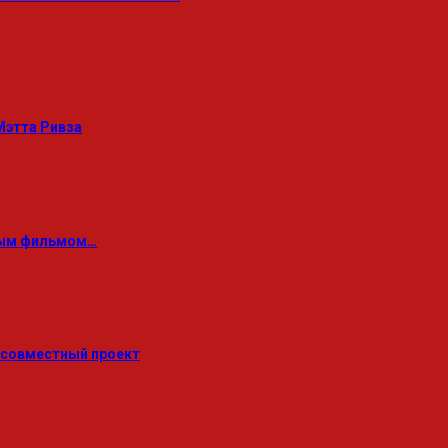
Мэтта Ривза
овым фильмом…
 совместный проект