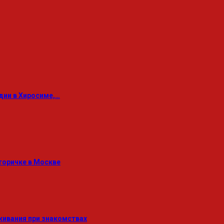
дии в Хиросиме,…
торичке в Москве
живания при знакомствах