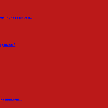
Чемпионате мира в…
с домом?
ика выжили….