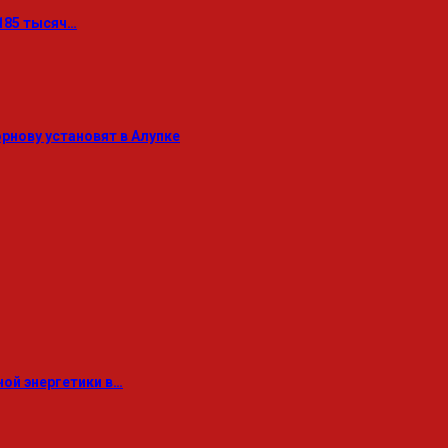
185 тысяч…
нову установят в Алупке
ой энергетики в…