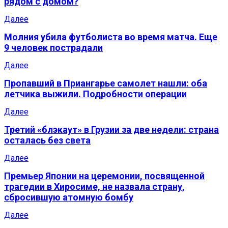
рядом с домом?
Далее
Молния убила футболиста во время матча. Еще
9 человек пострадали
Далее
Пропавший в Приангарье самолет нашли: оба
летчика выжили. Подробности операции
Далее
Третий «блэкаут» в Грузии за две недели: страна
осталась без света
Далее
Премьер Японии на церемонии, посвященной
трагедии в Хиросиме, не назвала страну,
сбросившую атомную бомбу
Далее