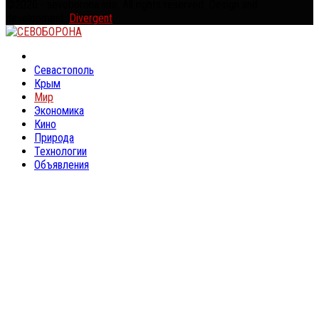
©2026 - sevoborona.site. All rights reserved. Design and
development:
Divergent
.
Facebook
Twitter
Linkedin
Youtube
Rss
Севастополь
Крым
Мир
Экономика
Кино
Природа
Технологии
Объявления