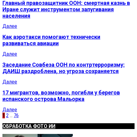
Главный правозащитник ООН: смертная казнь в
Иране служит инструментом запугивания
населения
Далее
Как аэротакси помогают технически
развиваться авиации
Далее
Заседание Совбеза ООН по контртерроризму:
ДАИШ раздроблена, но угроза сохраняется
Далее
17 мигрантов, возможно, погибли у берегов
испанского острова Мальорка
Далее
Пагинация
1
2
…
76
записей
ОБРАБОТКА ФОТО ИИ