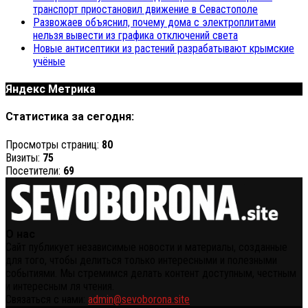
транспорт приостановил движение в Севастополе
Развожаев объяснил, почему дома с электроплитами
нельзя вывести из графика отключений света
Новые антисептики из растений разрабатывают крымские
учёные
Яндекс Метрика
Статистика за сегодня:
Просмотры страниц:
80
Визиты:
75
Посетители:
69
О нас
Сайт публикует независимые новости и материалы, созданные
для того, чтобы делиться только интересными и полезными
событиями. Мы стремимся делать контент доступным, честным
и интересным ля чтения.
Связаться с нами:
admin@sevoborona.site