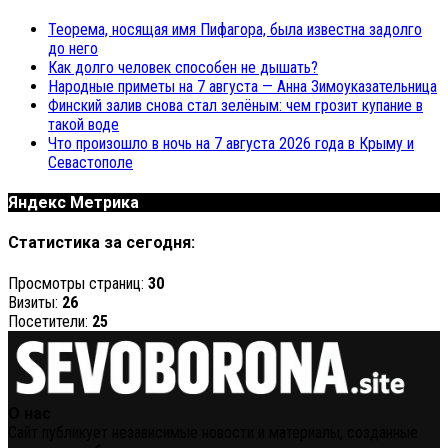
Теорема, носящая имя Пифагора, была известна задолго
до него
Как долго человек способен не дышать?
Народные приметы на 7 августа — Анна Зимоуказательница
Финский залив снова стал зелёным: чем грозит купание в
такой воде
Что произошло в ночь на 7 августа 2026 года в Крыму и
Севастополе
Яндекс Метрика
Статистика за сегодня:
Просмотры страниц:
30
Визиты:
26
Посетители:
25
О нас
Сайт публикует независимые новости и материалы, созданные