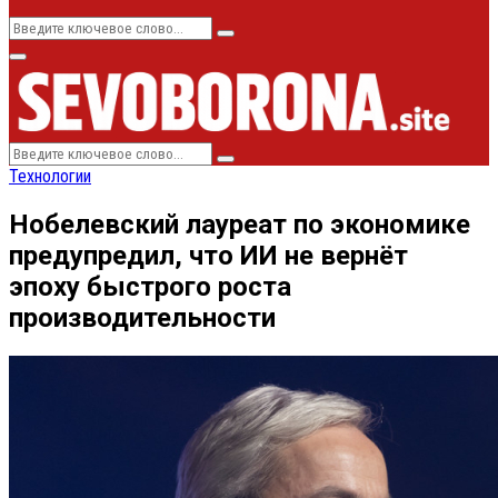
Search
Search
for:
Primary
Menu
Search
Search
for:
Технологии
Нобелевский лауреат по экономике
предупредил, что ИИ не вернёт
эпоху быстрого роста
производительности