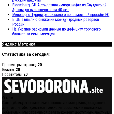
русским шашкам
Bloomberg: США сократили импорт нефти из Саудовской
Аравии до нуля впервые за 40 лет
Минэнерго Турции рассказало о невозможной просьбе ЕС
В ЦБ заявили о снижении международных резервов
России
На Украине раскрыли данные по дефициту торгового
баланса за семь месяцев
Яндекс Метрика
Статистика за сегодня:
Просмотры страниц:
20
Визиты:
20
Посетители:
20
О нас
Сайт публикует независимые новости и материалы, созданные
для того, чтобы делиться только интересными и полезными
событиями. Мы стремимся делать контент доступным, честным