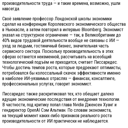
производительности труда — и такие времена, возможно, ушли
навсегда.
Своё заявление профессор Лондонской школы экономики
сделал на конференции Королевского экономического общества
в Ньюкасле, а затем повторил в интервью Bloomberg. Экономист
указал на структурное ограничение — так, в Великобритании до
40% видов трудовой деятельности вообще не связаны с ИИ —
уход за людьми, гостиничный бизнес, значительная часть
сервисного сектора. Поскольку производительность в этих
сферах останется неизменной, рассчитывать на всеобщий
технологический подъём не приходится, считает Писсаридес.
Чтобы достичь темпов роста, которые предрекают оптимисты,
потребовался бы колоссальный скачок эффективности именно
в наиболее ИИ‑уязвимых отраслях — финансах, консалтинге,
профессиональных услугах, говорит экономист.
Писсаридес также раскритиковал тех, кто обещает далеко
идущие экономические последствия от внедрения технологии.
В частности, под критику попал глава Nvidia Дженсен Хуанг и
гендиректор OpenAI Сэм Альтман. По словам экономиста,
на текущий момент каких‑либо признаков реального роста
производительности от ИИ практически не наблюдается.