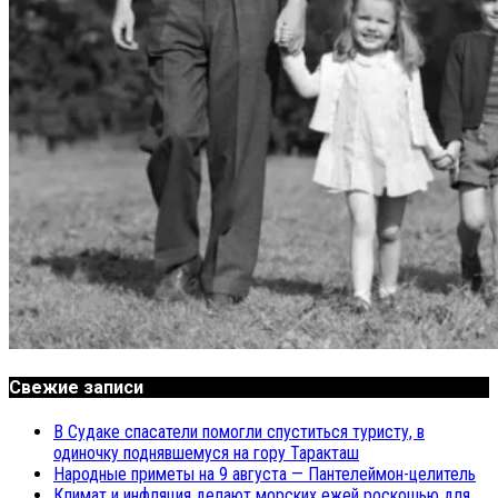
Свежие записи
В Судаке спасатели помогли спуститься туристу, в
одиночку поднявшемуся на гору Таракташ
Народные приметы на 9 августа — Пантелеймон-целитель
Климат и инфляция делают морских ежей роскошью для