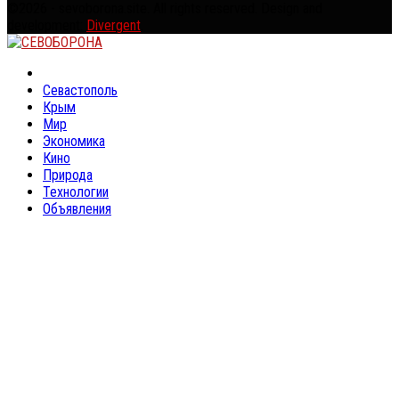
©2026 - sevoborona.site. All rights reserved. Design and
development:
Divergent
.
Facebook
Twitter
Linkedin
Youtube
Rss
Севастополь
Крым
Мир
Экономика
Кино
Природа
Технологии
Объявления