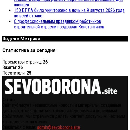
японцев
153 БПЛА было уничтожено в ночь на 9 августа 2026 года
по всей стране
С профессиональным праздником работников
строительной отрасли поздравил Константинов
Яндекс Метрика
Статистика за сегодня:
Просмотры страниц:
26
Визиты:
26
Посетители:
25
О нас
Сайт публикует независимые новости и материалы, созданные
для того, чтобы делиться только интересными и полезными
событиями. Мы стремимся делать контент доступным, честным
и интересным ля чтения.
Связаться с нами:
admin@sevoborona.site