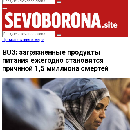
Search
Search
for:
Primary
Menu
Search
Search
for:
Происшествия в мире
ВОЗ: загрязненные продукты
питания ежегодно становятся
причиной 1,5 миллиона смертей