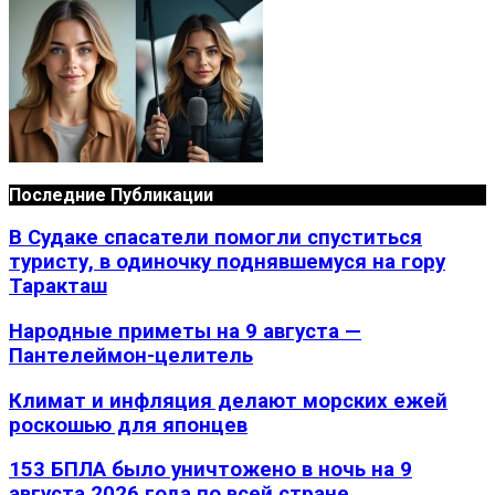
Последние Публикации
В Судаке спасатели помогли спуститься
туристу, в одиночку поднявшемуся на гору
Таракташ
Народные приметы на 9 августа —
Пантелеймон-целитель
Климат и инфляция делают морских ежей
роскошью для японцев
153 БПЛА было уничтожено в ночь на 9
августа 2026 года по всей стране