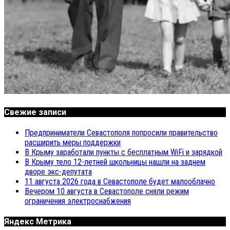
Свежие записи
Предприниматели Севастополя попросили правительство
расширить меры поддержки
В Крыму заработали пункты с бесплатным WiFi и зарядкой
В Крыму тело 12-летней школьницы нашли на заднем
дворе экс-депутата
11 августа 2026 года в Севастополе будет малооблачно
Вечером 10 августа в Севастополе сняли режим
ограничения электроснабжения
Яндекс Метрика