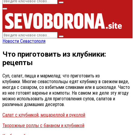
Search
Search
for:
Primary
Menu
Search
Search
for:
Новости Севастополя
Что приготовить из клубники:
рецепты
Суп, салат, пицца и мармелад: что приготовить из
клубники. Многие севастопольцы едят клубнику в свежем виде,
иногда с сахаром, со взбитыми сливками или в шоколаде. Часто
из нее готовят варенье и компоты. На самом же деле эту ягоду
можно использовать для приготовления супов, салатов и
различных домашних десертов.
Салат с клубникой, моцареллой и руколой
Творожные роллы с бананом и клубникой