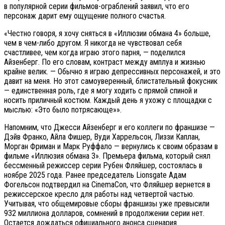
в популярной серии фильмов-ограблений заявил, что его
персонаж дарит ему ощущение полного счастья.
«Честно говоря, я хочу сняться в «Иллюзии обмана 4» больше,
чем в чем-либо другом. Я никогда не чувствовал себя
счастливее, чем когда играю этого парня, — поделился
Айзенберг. По его словам, контраст между амплуа и жизнью
крайне велик. — Обычно я играю депрессивных персонажей, и это
давит на меня. Но этот самоуверенный, блистательный фокусник
— единственная роль, где я могу ходить с прямой спиной и
носить приличный костюм. Каждый день я ухожу с площадки с
мыслью: «Это было потрясающе»».
Напомним, что Джесси Айзенберг и его коллеги по франшизе —
Дэйв Франко, Айла Фишер, Вуди Харрельсон, Лиззи Каплан,
Морган Фриман и Марк Руффало — вернулись к своим образам в
фильме «Иллюзия обмана 3». Премьера фильма, который снял
бессменный режиссер серии Рубен Фляйшер, состоялась в
ноябре 2025 года. Ранее председатель Lionsgate Адам
Фогельсон подтвердил на CinemaCon, что Фляйшер вернется в
режиссерское кресло для работы над четвертой частью.
Учитывая, что общемировые сборы франшизы уже превысили
932 миллиона долларов, сомнений в продолжении серии нет.
Остается дождаться официального анонса сценария.