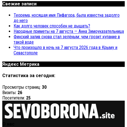
Свежие записи
Теорема, носящая имя Пифагора, была известна задолго
до него
Как долго человек способен не дышать?
Народные приметы на 7 августа — Анна Зимоуказательница
Финский залив снова стал зелёным: чем грозит купание в
такой воде
Что произошло в ночь на 7 августа 2026 года в Крыму и
Севастополе
Яндекс Метрика
Статистика за сегодня:
Просмотры страниц:
30
Визиты:
26
Посетители:
25
О нас