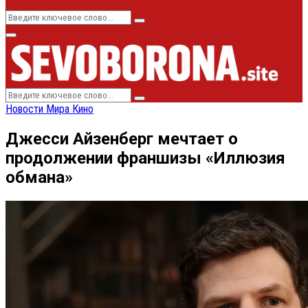
Search
Search
for:
Primary
Menu
Search
Search
for:
Новости Мира Кино
Джесси Айзенберг мечтает о
продолжении франшизы «Иллюзия
обмана»