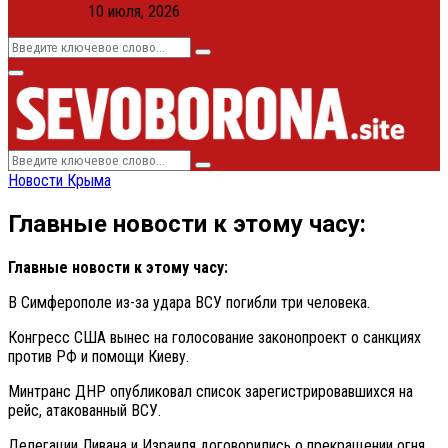
10 июля, 2026
Search
Search
for:
Primary
Menu
Search
Search
for:
Новости Крыма
Главные новости к этому часу:
Главные новости к этому часу:
В Симферополе из-за удара ВСУ погибли три человека.
Конгресс США вынес на голосование законопроект о санкциях
против РФ и помощи Киеву.
Минтранс ДНР опубликовал список зарегистрировавшихся на
рейс, атакованный ВСУ.
Делегации Ливана и Израиля договорились о прекращении огня,