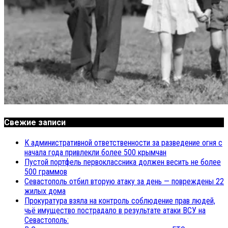
Свежие записи
К административной ответственности за разведение огня с
начала года привлекли более 500 крымчан
Пустой портфель первоклассника должен весить не более
500 граммов
Севастополь отбил вторую атаку за день — повреждены 22
жилых дома
Прокуратура взяла на контроль соблюдение прав людей,
чьё имущество пострадало в результате атаки ВСУ на
Севастополь: