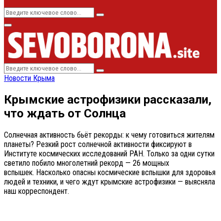
Search
Search
for:
Primary
Menu
Search
Search
for:
Новости Крыма
Крымские астрофизики рассказали,
что ждать от Солнца
Солнечная активность бьёт рекорды: к чему готовиться жителям
планеты? Резкий рост солнечной активности фиксируют в
Институте космических исследований РАН. Только за одни сутки
светило побило многолетний рекорд — 26 мощных
вспышек. Насколько опасны космические вспышки для здоровья
людей и техники, и чего ждут крымские астрофизики — выясняла
наш корреспондент.