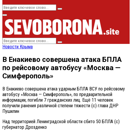
Search
Search
for:
Primary
Menu
Search
Search
for:
Новости Крыма
В Енакиево совершена атака БПЛА
по рейсовому автобусу «Москва —
Симферополь»
В Енакиево совершена атака ударным БПЛА ВСУ по рейсовому
автобусу «Москва — Симферополь», по предварительной
информации, погибли 7 гражданских лиц. Ещё 11 человек
получили ранения различной степени тяжести (с) глава ДНР
Пушилин
Над территорией Ленинградской области сбито 50 БПЛА (с)
губернатор Дрозденко