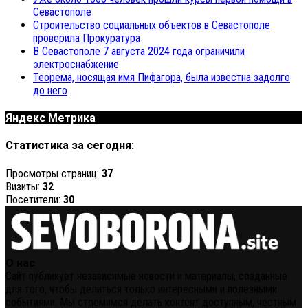
Севастополе
Строительство социальных объектов в Севастополе
проверила Прокуратура
В Севастополе 7 августа 2024 года ограничили
электроснабжение
Теорема, носящая имя Пифагора, была известна задолго
до него
Яндекс Метрика
Статистика за сегодня:
Просмотры страниц:
37
Визиты:
32
Посетители:
30
О нас
Сайт публикует независимые новости и материалы, созданные
для того, чтобы делиться только интересными и полезными
событиями. Мы стремимся делать контент доступным, честным