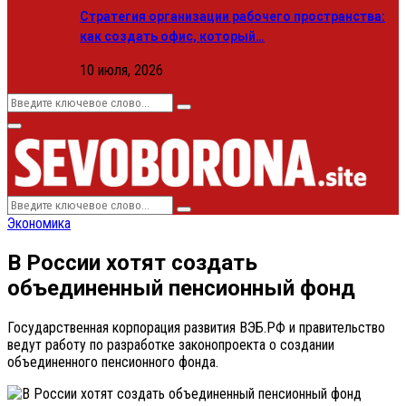
Стратегия организации рабочего пространства:
как создать офис, который…
10 июля, 2026
Search
Search
for:
Primary
Menu
Search
Search
for:
Экономика
В России хотят создать
объединенный пенсионный фонд
Государственная корпорация развития ВЭБ.РФ и правительство
ведут работу по разработке законопроекта о создании
объединенного пенсионного фонда.