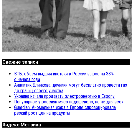
Свежие записи
ВТБ: объем выдачи ипотеки в России вырос на 38%
с начала года
Аналитик Блинкова: дачники могут бесплатно провести газ
до границ своего участка
Украина начала продавать электроэнергию в Европу
Популярное у россиян мясо подешевело, но не для всех
Guardian: Аномальная жара в Европе спровоцировала
резкий рост цен на продукты
Яндекс Метрика