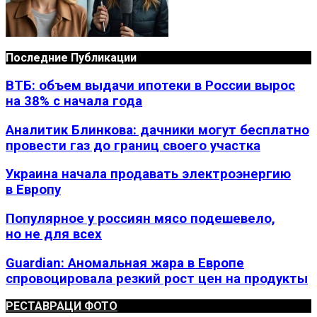
Последние Публикации
ВТБ: объем выдачи ипотеки в России вырос
на 38% с начала года
Аналитик Блинкова: дачники могут бесплатно
провести газ до границ своего участка
Украина начала продавать электроэнергию
в Европу
Популярное у россиян мясо подешевело,
но не для всех
Guardian: Аномальная жара в Европе
спровоцировала резкий рост цен на продукты
РЕСТАВРАЦИ ФОТО