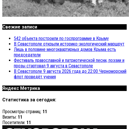
Свежие записи
542 объекта построили по госпрограмме в Крыму
В Севастополе открыли историко-экологический маршрут
Лишь в половине многоквартирных домов Крыма есть
председатели
Фестиваль православной и патриотической песни, поэзии и
прозы стартовал 9 августа в Севастополе
В Севастополе 9 августа 2026 года до 22:00 Черноморский
флот проведёт учения
Яндекс Метрика
Статистика за сегодня:
Просмотры страниц:
11
Визиты:
11
Посетители:
11