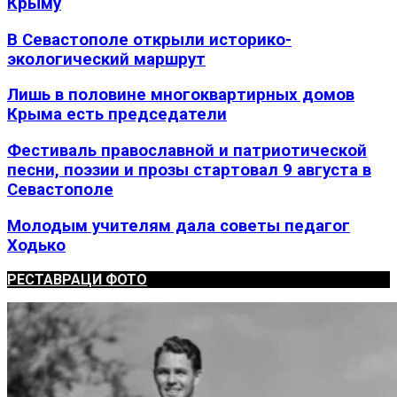
Крыму
В Севастополе открыли историко-
экологический маршрут
Лишь в половине многоквартирных домов
Крыма есть председатели
Фестиваль православной и патриотической
песни, поэзии и прозы стартовал 9 августа в
Севастополе
Молодым учителям дала советы педагог
Ходько
РЕСТАВРАЦИ ФОТО