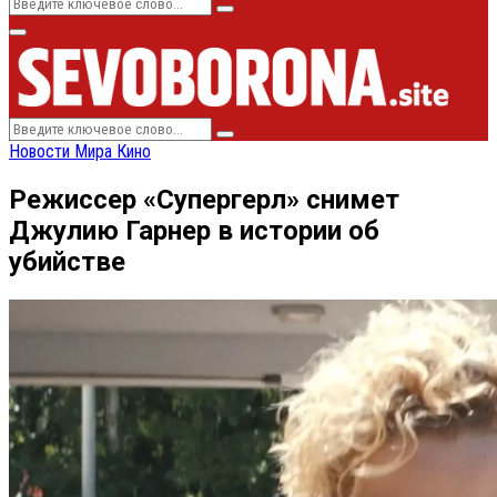
Search
Search
for:
Primary
Menu
Search
Search
for:
Новости Мира Кино
Режиссер «Супергерл» снимет
Джулию Гарнер в истории об
убийстве