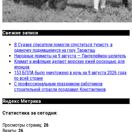
Свежие записи
В Судаке спасатели помогли спуститься туристу, в
одиночку поднявшемуся на гору Таракташ
Народные приметы на 9 августа — Пантелеймон-целитель
Климат и инфляция делают морских ежей роскошью для
японцев
153 БПЛА было уничтожено в ночь на 9 августа 2026 года
по всей стране
С профессиональным праздником работников
строительной отрасли поздравил Константинов
Яндекс Метрика
Статистика за сегодня:
Просмотры страниц:
26
Визиты:
26