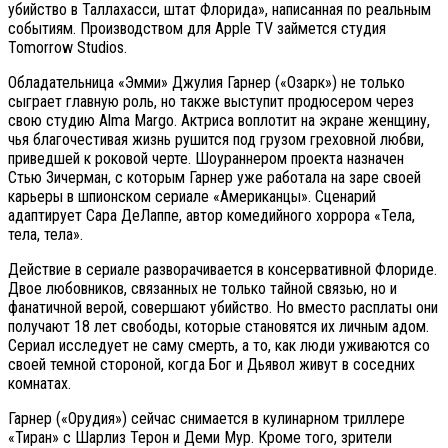
убийство в Таллахасси, штат Флорида», написанная по реальным
событиям. Производством для Apple TV займется студия
Tomorrow Studios.
Обладательница «Эмми» Джулия Гарнер («Озарк») не только
сыграет главную роль, но также выступит продюсером через
свою студию Alma Margo. Актриса воплотит на экране женщину,
чья благочестивая жизнь рушится под грузом греховной любви,
приведшей к роковой черте. Шоураннером проекта назначен
Стью Зичерман, с которым Гарнер уже работала на заре своей
карьеры в шпионском сериале «Американцы». Сценарий
адаптирует Сара ДеЛаппе, автор комедийного хоррора «Тела,
тела, тела».
Действие в сериале разворачивается в консервативной Флориде.
Двое любовников, связанных не только тайной связью, но и
фанатичной верой, совершают убийство. Но вместо расплаты они
получают 18 лет свободы, которые становятся их личным адом.
Сериал исследует не саму смерть, а то, как люди уживаются со
своей темной стороной, когда Бог и Дьявол живут в соседних
комнатах.
Гарнер («Орудия») сейчас снимается в кулинарном триллере
«Тиран» с Шарлиз Терон и Деми Мур. Кроме того, зрители