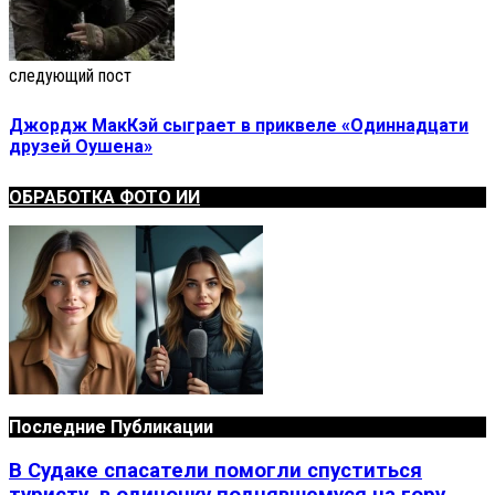
следующий пост
Джордж МакКэй сыграет в приквеле «Одиннадцати
друзей Оушена»
ОБРАБОТКА ФОТО ИИ
Последние Публикации
В Судаке спасатели помогли спуститься
туристу, в одиночку поднявшемуся на гору